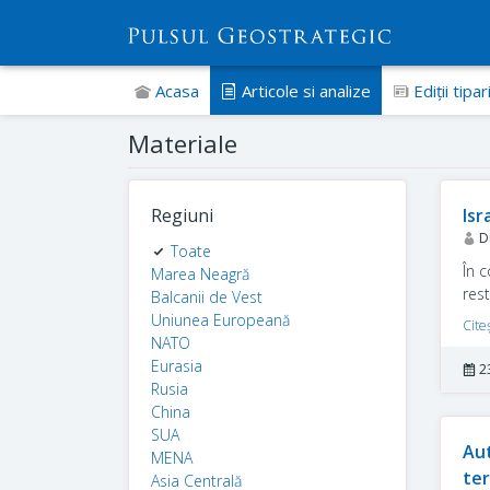
Acasa
Articole si analize
Ediţii tipar
Materiale
Regiuni
Isr
Dr
Toate
În c
Marea Neagră
rest
Balcanii de Vest
Uniunea Europeană
Cite
NATO
Eurasia
2
Rusia
China
SUA
Aut
MENA
ter
Asia Centrală