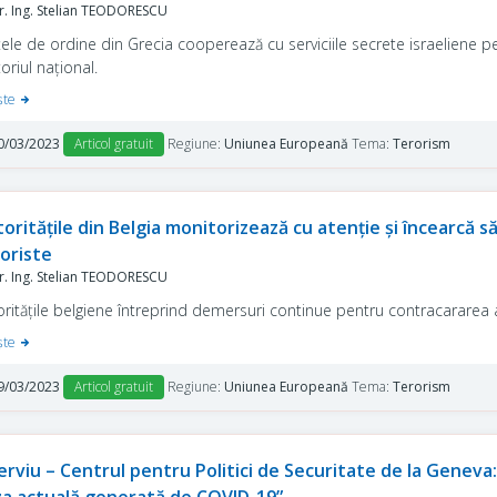
. Ing. Stelian TEODORESCU
țele de ordine din Grecia cooperează cu serviciile secrete israeliene p
toriul național.
şte
0/03/2023
Articol gratuit
Regiune:
Uniunea Europeană
Tema:
Terorism
oritățile din Belgia monitorizează cu atenție și încearcă 
oriste
. Ing. Stelian TEODORESCU
ritățile belgiene întreprind demersuri continue pentru contracararea act
şte
9/03/2023
Articol gratuit
Regiune:
Uniunea Europeană
Tema:
Terorism
erviu – Centrul pentru Politici de Securitate de la Geneva