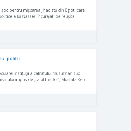
șoc pentru mișcarea jihadistă din Egipt, care
tice a lui Nasser. Încurajați de reușita
uhammad Abd al-Salam Faraj și consiliați de
war Sadat în timpul paradei militare dedicate
e o revoltă populară.
ul politic
cularei instituţii a califatului musulman sub
rmismului impus de „tatăl turcilor”, Mustafa Kemal
meierea Mişcării Fraţilor Msulmani. Mișcarea se
andatare a Marii Britanii asupra Egiptului dar
a războiul sfânt – cu obiectivul reconstituirii