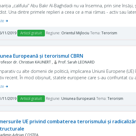
ariţia „califului” Abu Bakr Al-Baghdadi nu va însemna, prin sine însăşi, şi
dist. Una dintre primele replieri a ceea ce a mai rămas - activ sau latent
abilităţile (şi după canoanele moştenite încă din califatul islamic medie
şte
i urmaş.
6/11/2019
Articol gratuit
Regiune:
Orientul Mijlociu
Tema:
Terorism
unea Europeană și terorismul CBRN
ofesor dr. Christian KAUNERT ,
Prof. Sarah LEONARD
parativ cu alte domenii de politică, implicarea Uniunii Europene (UE
ativ recent. În mod obișnuit, statele europene care s-au confruntat cu 
lia, Spania și Germania de Vest au soluționat problemele independent.
şte
xistat cooperare între statele UE a fost opinia comună conform căreia f
 ce necesita soluţii diferite.
1/11/2019
Articol gratuit
Regiune:
Uniunea Europeană
Tema:
Terorism
ersurile UE privind combaterea terorismului și radicalizăr
structurale
adimir-Adrian COSTEA