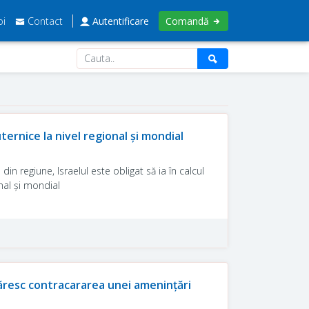
oi
Contact
Autentificare
Comandă
uternice la nivel regional și mondial
 din regiune, Israelul este obligat să ia în calcul
onal și mondial
măresc contracararea unei amenințări