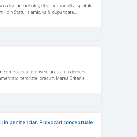
 o disoluţie ideologică şi funcţională a spiritului
 - din Statul Islamic, va fi, după toate
val), aceea a succesiunii, respectiv a învestirii
) în combaterea terorismului este un demers
amenințări teroriste, precum Marea Britanie,
 Unul dintre motivele principale pentru care nu
iecare stat se confrunta cu amenințări diferite,
ii în penitenciar. Provocări conceptuale