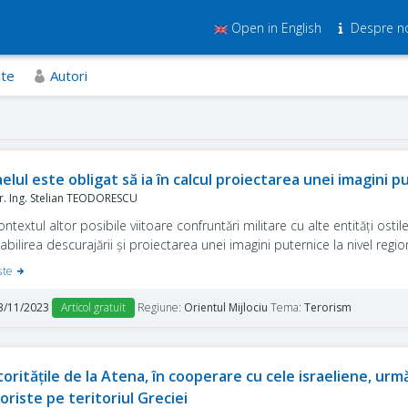
Open in English
Despre n
ite
Autori
aelul este obligat să ia în calcul proiectarea unei imagini p
. Ing. Stelian TEODORESCU
ontextul altor posibile viitoare confruntări militare cu alte entități ostile
abilirea descurajării și proiectarea unei imagini puternice la nivel regi
şte
3/11/2023
Articol gratuit
Regiune:
Orientul Mijlociu
Tema:
Terorism
oritățile de la Atena, în cooperare cu cele israeliene, ur
oriste pe teritoriul Greciei