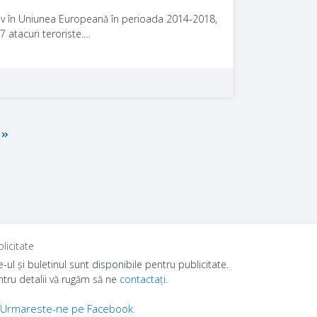
ativ în Uniunea Europeană în perioada 2014-2018,
 atacuri teroriste.
fenomenul radicalizării în universul carceral,
membre în cadrul procesului de prevenire și
licitate
e-ul şi buletinul sunt disponibile pentru publicitate.
ntru detalii vă rugăm să ne
contactaţi
.
Urmareste-ne pe Facebook