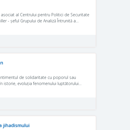
sociat al Centrului pentru Politici de Securitate
ller - șeful Grupului de Analiză Întrunită a
junct al Grupului de Analiză Întrunită a
ombaterea terorismului, răspunsul grupărilor
itat de pandemie, într-un interviu acordat
an
sentimentul de solidaritate cu poporul sau
 câmpurile de luptă încă de la apariția națiunilor
a, Afganistan, fosta Iugoslavie și Somalia (Colgan
prima etapă a fenomenului.
a jihadismului