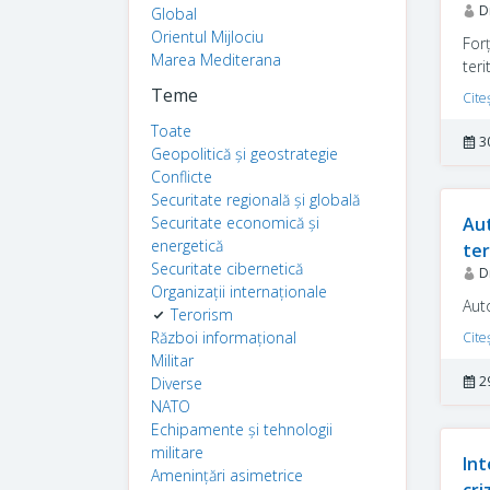
Dr
Global
Orientul Mijlociu
For
Marea Mediterana
teri
Teme
Cite
Toate
3
Geopolitică și geostrategie
Conflicte
Securitate regională și globală
Securitate economică și
Aut
energetică
ter
Securitate cibernetică
Dr
Organizații internaționale
Auto
Terorism
Război informațional
Cite
Militar
2
Diverse
NATO
Echipamente și tehnologii
militare
Int
Amenințări asimetrice