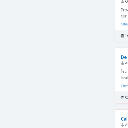
Ov
Pro
cun
Revo
Cite
col
săr
1
De 
Am
În a
lovi
Ata
Cite
dor
şi, 
0
cali
Cal
Am