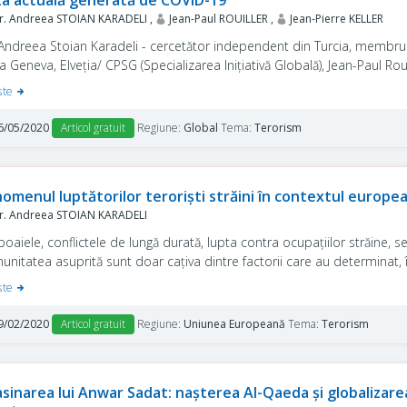
za actuală generată de COVID-19”
. Andreea STOIAN KARADELI ,
Jean-Paul ROUILLER ,
Jean-Pierre KELLER
 Andreea Stoian Karadeli - cercetător independent din Turcia, membru a
a Geneva, Elveția/ CPSG (Specializarea Inițiativă Globală), Jean-Paul Roui
rismului din cadrul Centrului și Jean-Pierre Keller - analist expert și ad
şte
orismului au analizat, în contextul proiectelor lor comune legate de c
remiste la criza generată de COVID-19 și modul în care acestea au prof
6/05/2020
Articol gratuit
Regiune:
Global
Tema:
Terorism
stei Pulsul Geostrategic.
omenul luptătorilor teroriști străini în contextul europe
. Andreea STOIAN KARADELI
boaiele, conflictele de lungă durată, lupta contra ocupațiilor străine, 
atea asuprită sunt doar cațiva dintre factorii care au determinat, în istorie, evoluția fenomenului luptătorului
in. Eroii pregătiți să se sacrifice pentru cauze „ nobile” s-au regăsit pe
şte
secolul al XIX-lea în țări precum Grecia, Statele Unite, Spania, Palestin
egghammer, 2011; Hennessy, 2012). Dar aceasta a reprezentat doar 
9/02/2020
Articol gratuit
Regiune:
Uniunea Europeană
Tema:
Terorism
sinarea lui Anwar Sadat: nașterea Al-Qaeda și globalizare