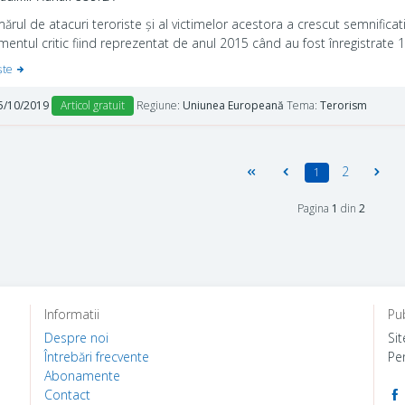
ărul de atacuri teroriste și al victimelor acestora a crescut semnific
entul critic fiind reprezentat de anul 2015 când au fost înregistrate 17
rtându-ne la status quo-ul UE în ultimii ani, articolul se raportează la 
şte
ărind să surprindă noile provocări cu care se confruntă UE și statele 
batere a terorismului.
5/10/2019
Articol gratuit
Regiune:
Uniunea Europeană
Tema:
Terorism
2
1
Pagina
1
din
2
Informatii
Pub
Despre noi
Sit
Întrebări frecvente
Pe
Abonamente
Contact