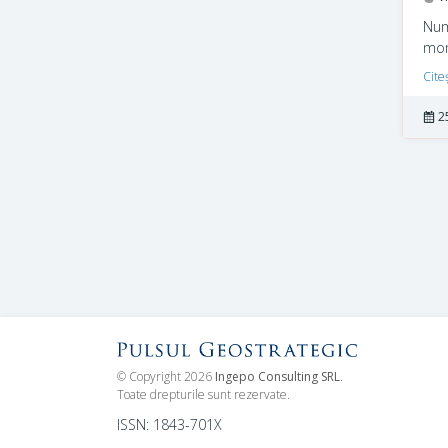
Num
mom
Rapo
Cite
urm
com
2
© Copyright 2026
Ingepo Consulting SRL
.
Toate drepturile sunt rezervate.
ISSN: 1843-701X