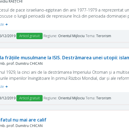
idiu RAEȚCHI
cesul de pace israeliano-egiptean din anii 1977-1979 a reprezentat un 
oscuse o lungă perioadă de represiune încă din perioada dominației poli
luției islamice din Iran, jihadiștii egipteni – inspirați de ideologul M
şte
onelul de informații al-Zumar – vor decide asasinarea președintelui An
bătoririi Războiului de Yom Kippur, urmând ca atentatul să fie însoțit d
6/12/2019
Articol gratuit
Regiune:
Orientul Mijlociu
Tema:
Terorism
la frăţiile musulmane la ISIS. Destrămarea unei utopii: islam
b. prof. Dumitru CHICAN
nul 1929, la cinci ani de la destrămarea Imperiului Otoman şi a multise
turile imperiilor învingătoare în primul Război Mondial, dar şi ale refo
türk, la Ismailiya, în Egipt, teologul imam Hassan Al-Banna anunţa înte
şte
ea a fi o formaţiune doctrinară musulmană de luptă împotriva tutelei m
mai mult decât atât, pentru mobilizarea comunităţii islamice la luptă – l
3/12/2019
Articol gratuit
Regiune:
Orientul Mijlociu
Tema:
Terorism
fatului islamic universal.
ifatul nu mai are calif
b. prof. Dumitru CHICAN