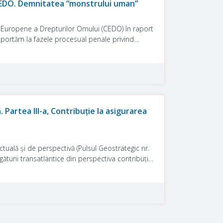
 CEDO. Demnitatea “monstrului uman”
ții Europene a Drepturilor Omului (CEDO) în raport
portăm la fazele procesual penale privind
judecată, în raport cu interpretarea prevederilor
nța recentă a CEDO (în special asupra României)
il și la respectarea garanțiilor procedurale în
bertate în locații secrete de deținere, simultan
 Partea III-a, Contribuție la asigurarea
ctuală și de perspectivă (Pulsul Geostrategic nr.
găturii transatlantice din perspectiva contribuției
unii Europene.