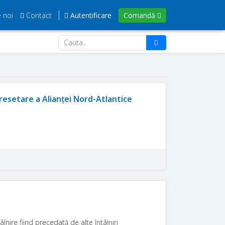
 noi
Contact
Autentificare
Comandă
resetare a Alianței Nord-Atlantice
âlnire fiind precedată de alte întâlniri