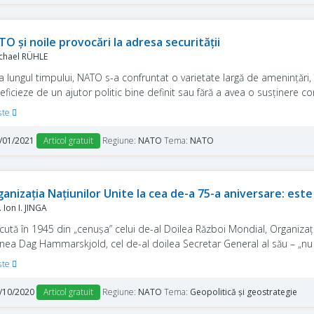
O și noile provocări la adresa securității
chael RÜHLE
a lungul timpului, NATO s-a confruntat o varietate largă de amenințări,
eficieze de un ajutor politic bine definit sau fără a avea o susținere 
ategic al NATO din 2010 a însemnat o schimbare, deoarece i-a conferi
şte
 față provocărilor sistematizat.
/01/2021
Articol gratuit
Regiune:
NATO
Tema:
NATO
anizația Națiunilor Unite la cea de-a 75-a aniversare: este
 Ion I. JINGA
cută în 1945 din „cenușa” celui de-al Doilea Război Mondial, Organizați
nea Dag Hammarskjold, cel de-al doilea Secretar General al său – „nu 
a de Iad”.
şte
/10/2020
Articol gratuit
Regiune:
NATO
Tema:
Geopolitică și geostrategie