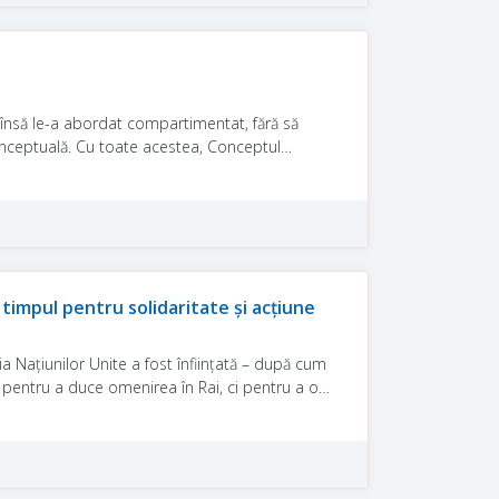
 însă le-a abordat compartimentat, fără să
conceptuală. Cu toate acestea, Conceptul
t organizației un mandat exhaustiv care să poată
 timpul pentru solidaritate și acțiune
a Națiunilor Unite a fost înființată – după cum
pentru a duce omenirea în Rai, ci pentru a o