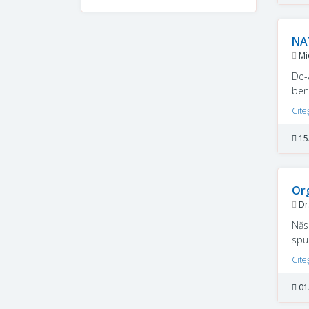
NAT
Mi
De-
ben
Str
Cite
facă
15
Org
Dr.
Năs
spu
salv
Cite
01