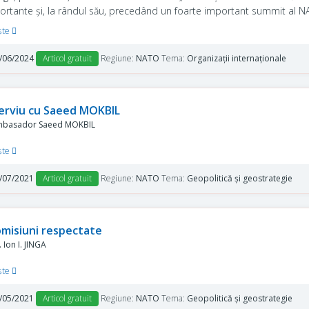
ortante și, la rândul său, precedând un foarte important summit al NAT
oada 9-11 iulie.
şte
/06/2024
Articol gratuit
Regiune:
NATO
Tema:
Organizații internaționale
erviu cu Saeed MOKBIL
basador Saeed MOKBIL
şte
/07/2021
Articol gratuit
Regiune:
NATO
Tema:
Geopolitică și geostrategie
misiuni respectate
 Ion I. JINGA
şte
/05/2021
Articol gratuit
Regiune:
NATO
Tema:
Geopolitică și geostrategie