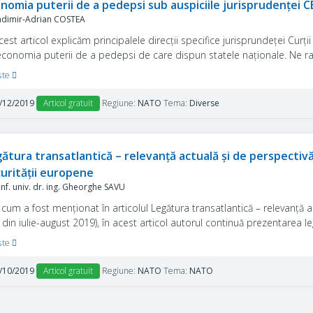
nomia puterii de a pedepsi sub auspiciile jurisprudenței
adimir-Adrian COSTEA
cest articol explicăm principalele direcții specifice jurisprundeței Cur
economia puterii de a pedepsi de care dispun statele naționale. Ne ra
ărirea, judecarea și punerea în executare a hotărârilor instanțelor de 
şte
venției Europene a Drepturilor Omului. Aducem în discuție jurisprude
pra cererilor care au reclamat încălcarea dreptului la un proces echitab
/12/2019
Articol gratuit
Regiune:
NATO
Tema:
Diverse
l expulzărilor de străini, respectiv executarea pedepsei privative de li
expunerea la tortură și la tratamente inumane ori degradante.
ătura transatlantică – relevanță actuală și de perspectivă.
urității europene
f. univ. dr. ing. Gheorghe SAVU
cum a fost menționat în articolul Legătura transatlantică – relevanță a
din iulie-august 2019), în acest articol autorul continuă prezentarea le
steia la asigurarea securității europene, mai ales din perspectiva Uni
şte
/10/2019
Articol gratuit
Regiune:
NATO
Tema:
NATO