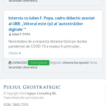
Securitate cibernetică
Interviu cu Iulian F. Popa, cadru didactic asociat
al UBB: „Viitorul este (și) al 'autostrăzilor
digitale' ”
Iulian F. POPA
Necesitatea de a respecta distanța fizică pe durata
pandemiei de COVID-19 a readus în prim-plan
problematica privind facilitarea accesului mediul online.
Citeşte
Conștientizarea oportunităților și amenințărilor existente
în mediul online reprezină, în continuare, o dimensiune
24/06/2020
Articol gratuit
Regiune:
Uniunea Europeană
Tema:
importantă pentru valorificarea potențialului pe care îl
Securitate cibernetică
oferă digitalizarea.
© Copyright 2026
Ingepo Consulting SRL
.
Toate drepturile sunt rezervate.
ISSN: 1843-701X