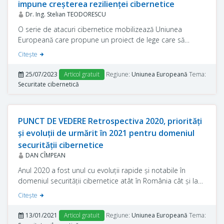
impune creșterea rezilienței cibernetice
Dr. Ing. Stelian TEODORESCU
O serie de atacuri cibernetice mobilizează Uniunea
Europeană care propune un proiect de lege care să
protejeze statele membre pe acest palier.
Citeşte
25/07/2023
Articol gratuit
Regiune:
Uniunea Europeană
Tema:
Securitate cibernetică
PUNCT DE VEDERE Retrospectiva 2020, priorități
și evoluții de urmărit în 2021 pentru domeniul
securității cibernetice
DAN CÎMPEAN
Anul 2020 a fost unul cu evoluții rapide și notabile în
domeniul securității cibernetice atât în România cât și la
nivelul Uniunii Europene (UE). Mult mai multe și mai rapid
Citeşte
se vor derula în 2021.
13/01/2021
Articol gratuit
Regiune:
Uniunea Europeană
Tema: