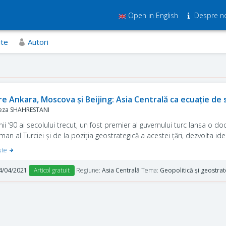
Open in English
Despre n
ite
Autori
re Ankara, Moscova și Beijing: Asia Centrală ca ecuație de
eza SHAHRESTANI
nii ‘90 ai secolului trecut, un fost premier al guvernului turc lansa o do
an al Turciei și de la poziția geostrategică a acestei țări, dezvolta ide
ure, concentric, în vecinătatea proximă arabo-islamică și, în final, pe e
şte
ru Vladimir Putin, impetuoasa infiltrare turcească în „grădina din spate
uziune inacceptabilă.
4/04/2021
Articol gratuit
Regiune:
Asia Centrală
Tema:
Geopolitică și geostrat