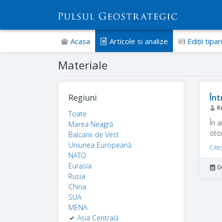
Acasa
Articole si analize
Ediţii tipar
Materiale
Regiuni
Înt
R
Toate
În a
Marea Neagră
otom
Balcanii de Vest
asig
Uniunea Europeană
Cite
Pent
NATO
intr
Eurasia
0
Rusia
China
SUA
MENA
Asia Centrală