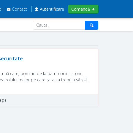
oi
Contact
Autentificare
Comandă
 securitate
ctrină care, pornind de la patrimoniul istoric
ea rolului major pe care țara sa trebuia să și-l
șichierul european și global.
” și „spațiu de vocație rusă” constituie o
egie