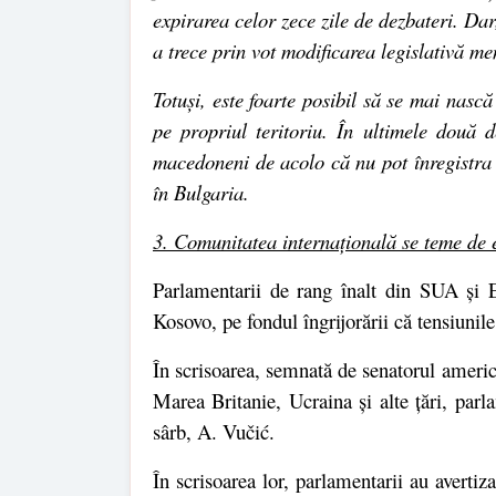
expirarea celor zece zile de dezbateri. Da
a trece prin vot modificarea legislativă me
Totuși, este foarte posibil să se mai nasc
pe propriul teritoriu. În ultimele două d
macedoneni de acolo că nu pot înregistra 
în Bulgaria.
3. Comunitatea internațională se teme de ev
Parlamentarii de rang înalt din SUA și E
Kosovo, pe fondul îngrijorării că tensiunile
În scrisoarea, semnată de senatorul ameri
Marea Britanie, Ucraina și alte țări, parl
sârb, A. Vučić.
În scrisoarea lor, parlamentarii au avertiz