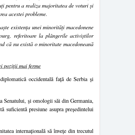
i pentru a realiza majoritatea de voturi și
narea acestei probleme.
noaște existența unei minorități macedonene
rg, referitoare la plângerile activiștilor
tând că nu există o minoritate macedoneană
i poziții mai ferme
diplomatică occidentală față de Serbia și
a Senatului, și omologii săi din Germania,
tă suficientă presiune asupra președintelui
itatea internațională să învețe din trecutul