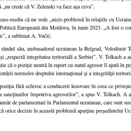
 că „nu crede că V. Zelenski va face așa ceva”.
mass-media că nu vede „nicio problemă în relațiile cu Ucraina
olitică Europeană din Moldova, în iunie 2023. „A fost o con
”, a subliniat A. Vučić.
la rândul său, ambasadorul ucrainean la Belgrad, Volodimir 
i „respectă integritatea teritorială a Serbiei”. V. Tolkach a 
știe că o poziție neutră în raport cu statul agresor îl ajută în 
ntării normelor dreptului internațional și a integrității teritor
 poziția fără echivoc a conducerii kosovare în ceea ce priveș
ea sancțiunilor împotriva agresorilor”, a spus V. Tolkach. A a
umăr de parlamentari în Parlamentul ucrainean, care sunt susțin
că orice decizie în această problemă aparține președintelui Uc