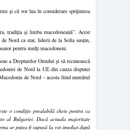
i și că vor lua în considerare sprijinirea
ura, tradiția și limba macedoneană”. Acest
e Nord ca stat, liderii de la Sofia susțin,
ensator pentru mulți macedoneni.
opene a Drepturilor Omului și să recunoască
cedoniei de Nord la UE din cauza disputei
în Macedonia de Nord – acesta fiind numărul
 este o condiție prealabilă cheie pentru ca
to al Bulgariei. Dacă actuala majoritate
ema ar putea fi supusă la vot imediat după