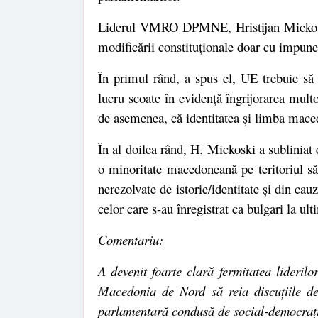
Liderul VMRO DPMNE, Hristijan Mickoski, a
modificării constituționale doar cu impune
În primul rând, a spus el, UE trebuie să 
lucru scoate în evidență îngrijorarea mult
de asemenea, că identitatea și limba mace
În al doilea rând, H. Mickoski a subliniat
o minoritate macedoneană pe teritoriul s
nerezolvate de istorie/identitate și din c
celor care s-au înregistrat ca bulgari la u
Comentariu:
A devenit foarte clară fermitatea liderilo
Macedonia de Nord să reia discuțiile de
parlamentară condusă de social-democrați 