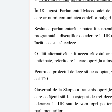
În 18 august, Parlamentul Macedoniei de N
care ar numi comunitatea etnicilor bulgari 
Sesiunea parlamentară ar putea fi suspend
programată a discuțiilor de aderare la U
încât aceasta să cedeze.
O altă alternativă ar fi aceea că votul a
anticipate, referitoare la care opoziția a ins
Pentru ca proiectul de lege să fie adoptat,
cei 120.
Guvernul de la Skopje a transmis opoziției
care cetățenii săi l-au așteptat de trei d
aderarea la UE sau le vom opri pe term
parlamentarilor.