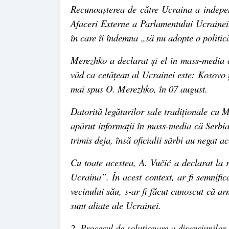
Recunoașterea de către Ucraina a indepen
Afaceri Externe a Parlamentului Ucrainei
în care îi îndemna „să nu adopte o politi
Merezhko a declarat și el în mass-media 
văd ca cetățean al Ucrainei este: Kosovo 
mai spus O. Merezhko, în 07 august.
Datorită legăturilor sale tradiționale cu 
apărut informații în mass-media că Serbia
trimis deja, însă oficialii sârbi au negat ac
Cu toate acestea,
A. Vučić
a declarat la 
Ucraina”. În acest context, ar fi semnific
vecinului său, s-ar fi făcut cunoscut că ar
sunt aliate ale Ucrainei.
2.
Procesul de soluționare a disensiunilor