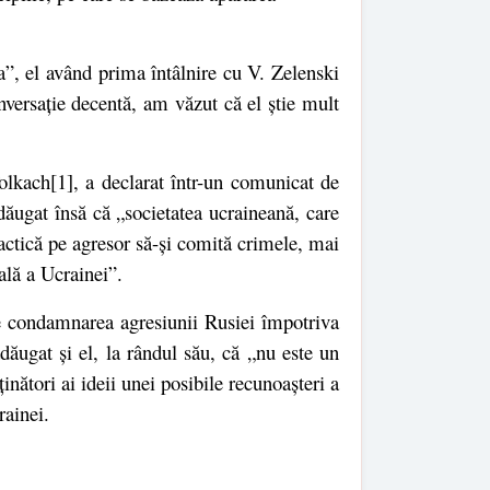
”, el având prima întâlnire cu V. Zelenski
versație decentă, am văzut că el știe mult
Tolkach
[1]
, a declarat într-un comunicat de
adăugat însă că „societatea ucraineană, care
practică pe agresor să-și comită crimele, mai
ială a Ucrainei”.
te condamnarea agresiunii Rusiei împotriva
dăugat și el, la rândul său, că „nu este un
ători ai ideii unei posibile recunoașteri a
rainei.