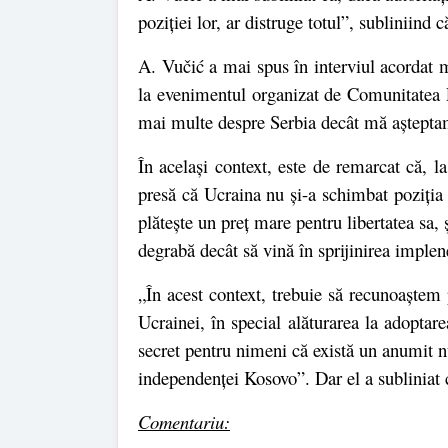
poziției lor, ar distruge totul”, subliniind
A. Vučić a mai spus în interviul acordat 
la evenimentul organizat de Comunitatea P
mai multe despre Serbia decât mă așteptam
În același context, este de remarcat că, 
presă că Ucraina nu și-a schimbat poziția ș
plătește un preț mare pentru libertatea sa, 
degrabă decât să vină în sprijinirea implene
„În acest context, trebuie să recunoaștem
Ucrainei, în special alăturarea la adoptar
secret pentru nimeni că există un anumit n
independenței Kosovo”. Dar el a subliniat 
Comentariu: