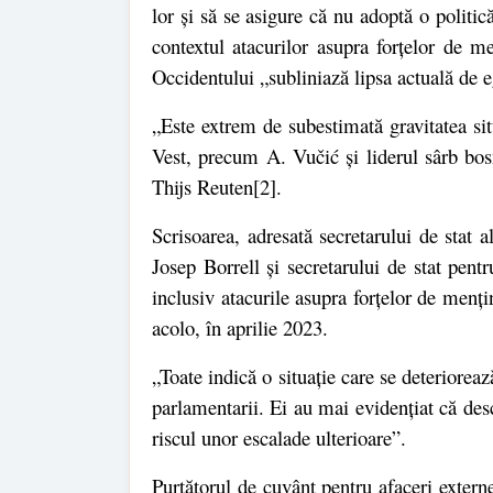
lor și să se asigure că nu adoptă o politi
contextul atacurilor asupra forțelor de m
Occidentului „subliniază lipsa actuală de eg
„Este extrem de subestimată gravitatea situ
Vest, precum A. Vučić și liderul sârb bos
Thijs Reuten
[2]
.
Scrisoarea, adresată secretarului de sta
Josep Borrell și secretarului de stat pent
inclusiv atacurile asupra forțelor de menț
acolo, în aprilie 2023.
„Toate indică o situație care se deteriorea
parlamentarii. Ei au mai evidențiat că des
riscul unor escalade ulterioare”.
Purtătorul de cuvânt pentru afaceri externe