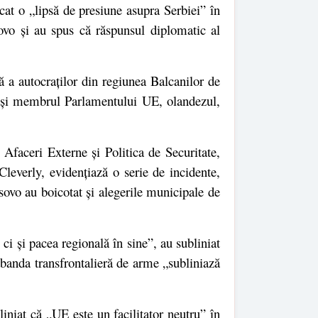
cat o „lipsă de presiune asupra Serbiei” în
sovo și au spus că răspunsul diplomatic al
uă a autocraților din regiunea Balcanilor de
nd și membrul Parlamentului UE, olandezul,
 Afaceri Externe și Politica de Securitate
,
Cleverly, evidențiază o serie de incidente,
sovo au boicotat și alegerile municipale de
ci și pacea regională în sine”, au subliniat
abanda transfrontalieră de arme „subliniază
liniat că „UE este un facilitator neutru” în