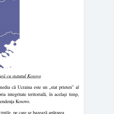
tură cu statutul Kosovo
media că Ucraina este un „stat prieten” al
a integritate teritorială, în același timp,
pendența Kosovo.
cipiile, pe care se bazează apărarea