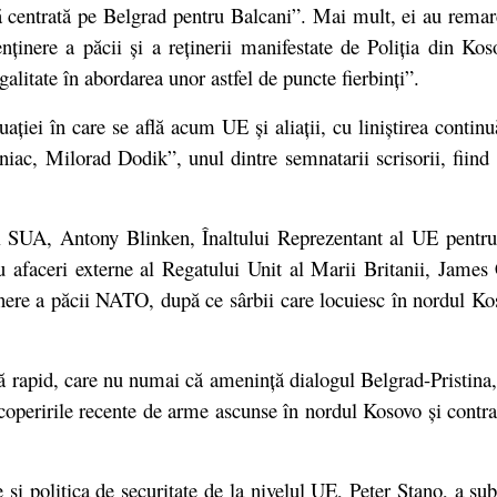
că centrată pe Belgrad pentru Balcani”. Mai mult, ei au remar
enținere a păcii și a reținerii manifestate de Poliția din Ko
alitate în abordarea unor astfel de puncte fierbinți”.
ației în care se află acum UE și aliații, cu liniștirea contin
niac, Milorad Dodik”, unul dintre semnatarii scrisorii, fii
t al SUA, Antony Blinken,
Înaltului Reprezentant al UE pentru
ru afaceri externe al Regatului Unit al Marii Britanii, James 
inere a păcii NATO, după ce sârbii care locuiesc în nordul Ko
ză rapid, care nu numai că amenință dialogul Belgrad-Pristina, 
coperirile recente de arme ascunse în nordul Kosovo și contr
 și politica de securitate de la nivelul UE, Peter Stano, a sub