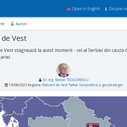
Open in English
Despre n
ite
Autori
 de Vest
e Vest stagnează la acest moment - cel al Serbiei din cauza d
ariei.
Dr. Ing. Stelian TEODORESCU
19/08/2023
Regiune:
Balcanii de Vest
Tema:
Geopolitică și geostrategie