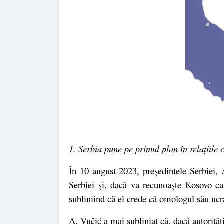
1. Serbia pune pe primul plan în relațiile 
În 10 august 2023, preşedintele Serbiei, 
Serbiei şi, dacă va recunoaşte Kosovo ca s
subliniind că el crede că omologul său uc
A. Vučić a mai subliniat că, dacă autorităț