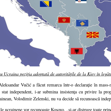
cu Ucraina poziția adoptată de autoritățile de la Kiev în legă
Aleksandar Vučić a făcut remarca într-o declarație în mass-
tat independent, i-ar submina insistența cu privire la propri
rainean, Volodimir Zelenski, nu va decide să recunoască inde
ile ucrainene vor recunoaște Kosovo, „și-ar distruge toate prin