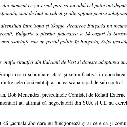
r, din moment ce guvernul pare să nu aibă cel puțin opt deputaț
nționată, sunt de luat în calcul și alte opțiuni pentru soluțio
ă disensiuni între Sofia și Skopje, deoarece Bulgaria nu recu
ecenii, Bulgaria a pierdut judecarea a 14 cazuri la Strasbou
vreo asociație sau un partid politic în Bulgaria, Sofia insis
oluția situației din Balcanii de Vest și dorește adoptarea une
uropa cer o schimbare clară și semnificativă în abordarea 
 dintre cele două entități ar putea scăpa rapid de sub control.
can, Bob Menendez, președintele Comisiei de Relații Externe 
amentarii au afirmat că negociatorii din SUA și UE nu exerci
at că „actuala abordare nu funcționează și ar cere ca și comun