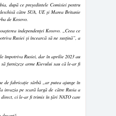
bia, după ce președintele Comisiei pentru
 deschisă către SUA, UE și Marea Britanie
orba de Kosovo.
unoașterea independenței Kosovo. „Ceea ce
triva Rusiei și încearcă să ne susțină”, a
le împotriva Rusiei, dar în aprilie 2023 au
să furnizeze arme Kievului sau că le-ar fi
rme de fabricație sârbă „ar putea ajunge în
 la invazia pe scară largă de către Rusia a
direct, ci le-ar fi trimis în țări NATO care
e dreaptă