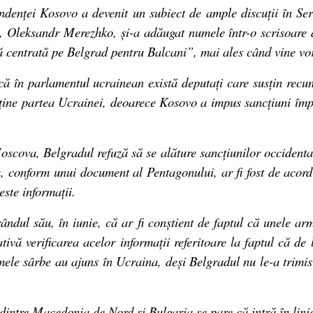
denței Kosovo a devenit un subiect de ample discuții în Ser
, Oleksandr Merezhko, și-a adăugat numele într-o scrisoare
că centrată pe Belgrad pentru Balcani”, mai ales când vine v
că în parlamentul ucrainean există deputați care susțin rec
ține partea Ucrainei, deoarece Kosovo a impus sancțiuni împo
Moscova, Belgradul refuză să se alăture sancțiunilor occidenta
, conform unui document al Pentagonului, ar fi fost de acord 
este informații.
rândul său, în iunie, că ar fi conștient de faptul că unele a
ativă verificarea acelor informații referitoare la faptul că de
mele sârbe au ajuns în Ucraina, deși Belgradul nu le-a trimis 
 dintre Macedonia de Nord și Bulgaria se pare că intră în lini