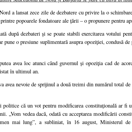
ord a lansat zece zile de dezbatere cu privire la o schimbare
printre popoarele fondatoare ale țării – o propunere pentru ap
ată după dezbateri și se poate stabili exercitarea votului pe
E ar pune o presiune suplimentară asupra opoziției, condusă 
r putea avea loc atunci când guvernul și opoziția cad de acor
istat în ultimul an.
 va avea nevoie de sprijinul a două treimi din numărul total d
 politice că un vot pentru modificarea constituțională ar fi u
ecenii. „Vom vedea dacă, odată cu acceptarea modificării const
en mai lung”, a subliniat, în 16 august, Ministerul de Ex