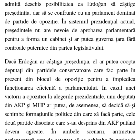
admită deschis posibilitatea ca Erdoğan să câștige
președinția, dar să se confrunte cu un parlament dominat
de partide de opoziție. În sistemul prezidențial actual,
președintele nu are nevoie de aprobarea parlamentară
pentru a forma un cabinet și ar putea guverna țara fără
controale puternice din partea legislativului.
Dacă Erdoğan ar câștiga președinția, el ar putea coopta
deputați din partidele conservatoare care fac parte în
prezent din blocul de opoziție pentru a împiedica
funcționarea eficientă a parlamentului. În cazul unei
victorii a opoziției la alegerile prezidențiale, unii deputați
din AKP și MHP ar putea, de asemenea, să decidă să-și
schimbe formațiunile politice din care să facă parte, cele
două partide disociate care s-au desprins din AKP putând
deveni agreate. În ambele scenarii, aritmetica
parlamentară este de așteptat să se schimbe în perioada