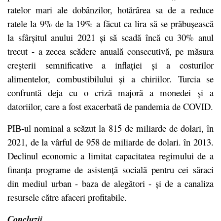
ratelor mari ale dobânzilor, hotărârea sa de a reduce
ratele la 9% de la 19% a făcut ca lira să se prăbușească
la sfârșitul anului 2021 și să scadă încă cu 30% anul
trecut - a zecea scădere anuală consecutivă, pe măsura
creșterii semnificative a inflației și a costurilor
alimentelor, combustibilului și a chiriilor. Turcia se
confruntă deja cu o criză majoră a monedei și a
datoriilor, care a fost exacerbată de pandemia de COVID.
PIB-ul nominal a scăzut la 815 de miliarde de dolari, în
2021, de la vârful de 958 de miliarde de dolari. în 2013.
Declinul economic a limitat capacitatea regimului de a
finanța programe de asistență socială pentru cei săraci
din mediul urban - baza de alegători - și de a canaliza
resursele către afaceri profitabile.
Concluzii