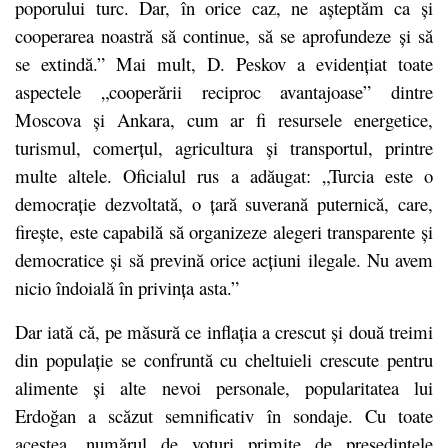
poporului turc. Dar, în orice caz, ne așteptăm ca și
cooperarea noastră să continue, să se aprofundeze și să
se extindă.” Mai mult, D. Peskov a evidențiat toate
aspectele „cooperării reciproc avantajoase” dintre
Moscova și Ankara, cum ar fi resursele energetice,
turismul, comerțul, agricultura și transportul, printre
multe altele. Oficialul rus a adăugat: „Turcia este o
democrație dezvoltată, o țară suverană puternică, care,
firește, este capabilă să organizeze alegeri transparente și
democratice și să prevină orice acțiuni ilegale. Nu avem
nicio îndoială în privința asta.”
Dar iată că, pe măsură ce inflația a crescut și două treimi
din populație se confruntă cu cheltuieli crescute pentru
alimente și alte nevoi personale, popularitatea lui
Erdoğan a scăzut semnificativ în sondaje. Cu toate
acestea, numărul de voturi primite de președintele