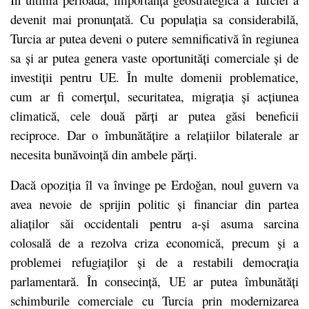
devenit mai pronunțată. Cu populația sa considerabilă,
Turcia ar putea deveni o putere semnificativă în regiunea
sa și ar putea genera vaste oportunități comerciale și de
investiții pentru UE. În multe domenii problematice,
cum ar fi comerțul, securitatea, migrația și acțiunea
climatică, cele două părți ar putea găsi beneficii
reciproce. Dar o îmbunătățire a relațiilor bilaterale ar
necesita bunăvoință din ambele părți.
Dacă opoziția îl va învinge pe Erdoğan, noul guvern va
avea nevoie de sprijin politic și financiar din partea
aliaților săi occidentali pentru a-și asuma sarcina
colosală de a rezolva criza economică, precum și a
problemei refugiaților și de a restabili democrația
parlamentară. În consecință, UE ar putea îmbunătăți
schimburile comerciale cu Turcia prin modernizarea