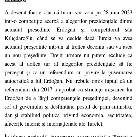
A devenit foarte clar că turcii vor vota pe 28 mai 2023
într-o competiție acerbă a alegerilor prezidențiale dintre
actualul președinte Erdoğan și competitorul său
Kılıçdaroğlu, când se va decide dacă Turcia va avea
actualul președinte într-un al treilea deceniu sau va avea
un nou președinte. Drept urmare nu putem exclude ca
acest al doilea tur al alegerilor prezidențiale să fie
perceput și ca un referendum cu privire la guvernarea
autocratică a lui Erdoğan. Nu trebuie omis faptul că un
referendum din 2017 a aprobat cu strictețe mișcarea lui
Erdoğan de a lărgi competențele președinției, devenind
șef al guvernului și desființând postul de prim-ministru,
dar și stabilind politica privind economia, securitatea,
afacerile interne și internaționale ale Turciei.
În ultima perioadă, importanța geostrategică a Turciei a