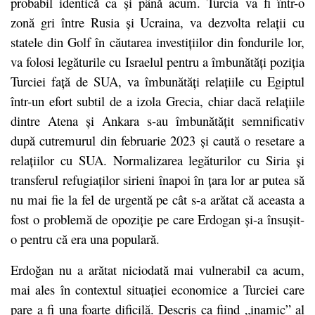
probabil identică ca și până acum. Turcia va fi într-o
zonă gri între Rusia și Ucraina, va dezvolta relații cu
statele din Golf în căutarea investițiilor din fondurile lor,
va folosi legăturile cu Israelul pentru a îmbunătăți poziția
Turciei față de SUA, va îmbunătăți relațiile cu Egiptul
într-un efort subtil de a izola Grecia, chiar dacă relațiile
dintre Atena și Ankara s-au îmbunătățit semnificativ
după cutremurul din februarie 2023 și caută o resetare a
relațiilor cu SUA. Normalizarea legăturilor cu Siria și
transferul refugiaților sirieni înapoi în țara lor ar putea să
nu mai fie la fel de urgentă pe cât s-a arătat că aceasta a
fost o problemă de opoziție pe care Erdogan și-a însușit-
o pentru că era una populară.
Erdoğan nu a arătat niciodată mai vulnerabil ca acum,
mai ales în contextul situației economice a Turciei care
pare a fi una foarte dificilă. Descris ca fiind „inamic” al