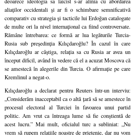
deoarece ideologia sa laicist s-ar alinia cu abordarea
aliaților occidentali și ar fi o schimbare semnificativă
comparativ cu strategia și tacticile lui Erdoğan catalogate
de multe ori la nivel internațional ca fiind controversate.
Rămâne întrebarea: ce formă ar lua legăturile Turcia-
Rusia sub președinția Kılıçdaroğlu? În cazul în care
Kılıçdaroğlu ar câștiga, relația sa cu Rusia ar avea un
început dificil, având în vedere că el a acuzat Moscova că
se amestecă în alegerile din Turcia. O afirmație pe care
Kremlinul a negat-o.
Kılıçdaroğlu a declarat pentru Reuters într-un interviu:
„Considerăm inacceptabil ca o altă țară să se amestece în
procesul electoral al Turciei în favoarea unui partid
politic. Am vrut ca întreaga lume să fie conștientă de
acest lucru.” Mai mult, oficialul turc a subliniat: „Nu
vrem să rupem relațiile noastre de prietenie, dar nu vom