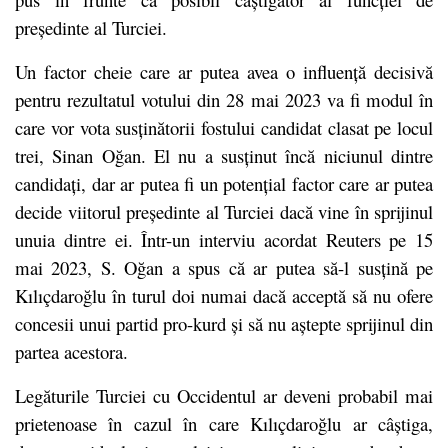
președinte al Turciei.
Un factor cheie care ar putea avea o influență decisivă
pentru rezultatul votului din 28 mai 2023 va fi modul în
care vor vota susținătorii fostului candidat clasat pe locul
trei, Sinan Oğan. El nu a susținut încă niciunul dintre
candidați, dar ar putea fi un potențial factor care ar putea
decide viitorul președinte al Turciei dacă vine în sprijinul
unuia dintre ei. Într-un interviu acordat Reuters pe 15
mai 2023, S. Oğan a spus că ar putea să-l susțină pe
Kılıçdaroğlu în turul doi numai dacă acceptă să nu ofere
concesii unui partid pro-kurd și să nu aștepte sprijinul din
partea acestora.
Legăturile Turciei cu Occidentul ar deveni probabil mai
prietenoase în cazul în care Kılıçdaroğlu ar câștiga,