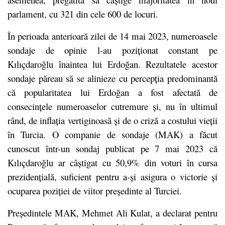
parlament, cu 321 din cele 600 de locuri.
În perioada anterioară zilei de 14 mai 2023, numeroasele
sondaje de opinie l-au poziționat constant pe
Kılıçdaroğlu înaintea lui Erdoğan. Rezultatele acestor
sondaje păreau să se alinieze cu percepția predominantă
că popularitatea lui Erdoğan a fost afectată de
consecințele numeroaselor cutremure și, nu în ultimul
rând, de inflația vertiginoasă și de o criză a costului vieții
în Turcia. O companie de sondaje (MAK) a făcut
cunoscut într-un sondaj publicat pe 7 mai 2023 că
Kılıçdaroğlu ar câștigat cu 50,9% din voturi în cursa
prezidențială, suficient pentru a-și asigura o victorie și
ocuparea poziției de viitor președinte al Turciei.
Președintele MAK, Mehmet Ali Kulat, a declarat pentru