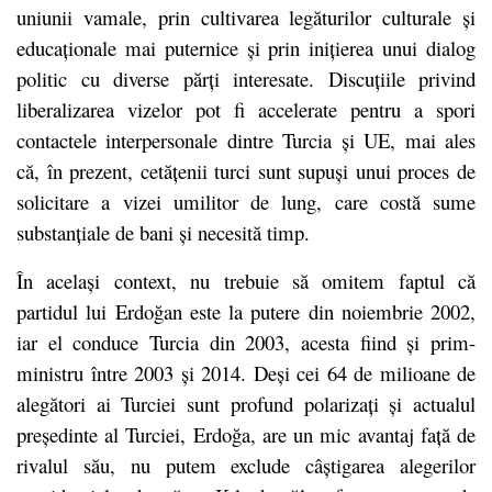
uniunii vamale, prin cultivarea legăturilor culturale și
educaționale mai puternice și prin inițierea unui dialog
politic cu diverse părți interesate. Discuțiile privind
liberalizarea vizelor pot fi accelerate pentru a spori
contactele interpersonale dintre Turcia și UE, mai ales
că, în prezent, cetățenii turci sunt supuși unui proces de
solicitare a vizei umilitor de lung, care costă sume
substanțiale de bani și necesită timp.
În același context, nu trebuie să omitem faptul că
partidul lui Erdoğan este la putere din noiembrie 2002,
iar el conduce Turcia din 2003, acesta fiind și prim-
ministru între 2003 și 2014. Deși cei 64 de milioane de
alegători ai Turciei sunt profund polarizați și actualul
președinte al Turciei, Erdoğa, are un mic avantaj față de
rivalul său, nu putem exclude câștigarea alegerilor