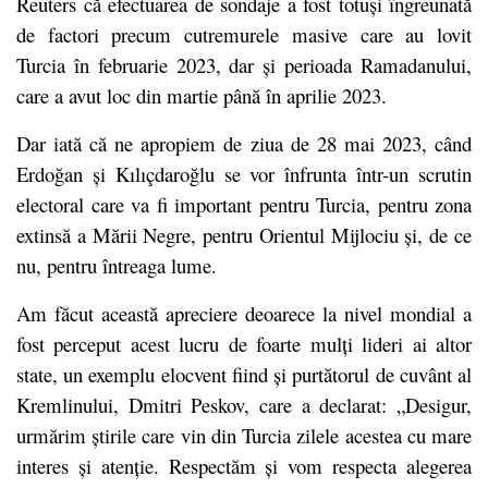
Reuters că efectuarea de sondaje a fost totuși îngreunată
de factori precum cutremurele masive care au lovit
Turcia în februarie 2023, dar și perioada Ramadanului,
care a avut loc din martie până în aprilie 2023.
Dar iată că ne apropiem de ziua de 28 mai 2023, când
Erdoğan și Kılıçdaroğlu se vor înfrunta într-un scrutin
electoral care va fi important pentru Turcia, pentru zona
extinsă a Mării Negre, pentru Orientul Mijlociu și, de ce
nu, pentru întreaga lume.
Am făcut această apreciere deoarece la nivel mondial a
fost perceput acest lucru de foarte mulți lideri ai altor
state, un exemplu elocvent fiind și purtătorul de cuvânt al
Kremlinului, Dmitri Peskov, care a declarat: „Desigur,
urmărim știrile care vin din Turcia zilele acestea cu mare
interes și atenție. Respectăm și vom respecta alegerea