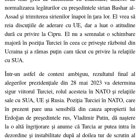
normalizarea legăturilor cu președintele sirian Bashar al-
Assad și trimiterea sirienilor înapoi în țara lor. El vrea să
reia discuțiile de aderare cu UE, dar a luat o atitudine
dură cu privire la Cipru. El nu a semnalat o schimbare
majoră în poziția Turciei în ceea ce privește războiul din
Ucraina și a rămas puțin cam tăcut cu privire la relațiile
cu SUA.
Într-un astfel de context ambiguu, rezultatul final al
alegerilor prezidențiale din 28 mai 2023 va determina
sigur viitorul Turciei, rolul acesteia în NATO și relațiile
sale cu SUA, UE și Rusia. Poziția Turciei în NATO, care
în prezent pare una sensibilă din cauza apropierii lui
Erdoğan de președintele rus, Vladimir Putin, dă naștere
la o altă îngrijorare și anume că Turcia ar putea intra în
dezordine și instabilitate după al doilea tur de scrutin al