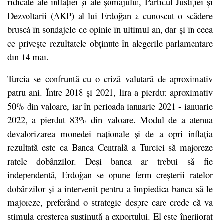
ridicate ale inflației și ale șomajului, Partidul Justiției și
Dezvoltarii (AKP) al lui Erdoğan a cunoscut o scădere
bruscă în sondajele de opinie în ultimul an, dar și în ceea
ce privește rezultatele obținute în alegerile parlamentare
din 14 mai.
Turcia se confruntă cu o criză valutară de aproximativ
patru ani. Între 2018 și 2021, lira a pierdut aproximativ
50% din valoare, iar în perioada ianuarie 2021 - ianuarie
2022, a pierdut 83% din valoare. Modul de a atenua
devalorizarea monedei naționale și de a opri inflația
rezultată este ca Banca Centrală a Turciei să majoreze
ratele dobânzilor. Deși banca ar trebui să fie
independentă, Erdoğan se opune ferm creșterii ratelor
dobânzilor și a intervenit pentru a împiedica banca să le
majoreze, preferând o strategie despre care crede că va
stimula creșterea susținută a exportului. El este îngrijorat