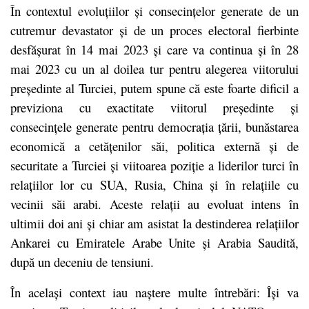
În contextul evoluțiilor și consecințelor generate de un
cutremur devastator și de un proces electoral fierbinte
desfășurat în 14 mai 2023 și care va continua și în 28
mai 2023 cu un al doilea tur pentru alegerea viitorului
președinte al Turciei, putem spune că este foarte dificil a
previziona cu exactitate viitorul președinte și
consecințele generate pentru democrația țării, bunăstarea
economică a cetățenilor săi, politica externă și de
securitate a Turciei și viitoarea poziție a liderilor turci în
relațiilor lor cu SUA, Rusia, China și în relațiile cu
vecinii săi arabi. Aceste relații au evoluat intens în
ultimii doi ani și chiar am asistat la destinderea relațiilor
Ankarei cu Emiratele Arabe Unite și Arabia Saudită,
după un deceniu de tensiuni.
În același context iau naștere multe întrebări: Își va