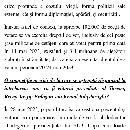
crize profunde a costului vieții, forma politicii sale
externe, cât și forma diplomației, apărării și securității.
Într-un astfel de context, la aproape 192.000 de secții de
votare se va exercita dreptul de vot, inclusiv de cei peste
șase milioane de cetățeni care au votat pentru prima dată
în 14 mai 2023, existând și 3,4 milioane de alegători
stabiliți în străinătate, dar care și-au exercitat dreptul de a
vota în perioada 20-24 mai 2023.
O competiție acerbă de la care se așteaptă răspunsul la
întrebarea: cine va fi viitorul președinte al Turciei,
Recep Tayyip Erdoğan
sau
Kemal Kılıçdaroğlu
?
În 28 mai 2023, poporul turc își va gestiona prezentul și
viitorul prin participarea la urnele de vot la al doilea tur
al alegerilor prezidențiale din 2023. După cum foarte