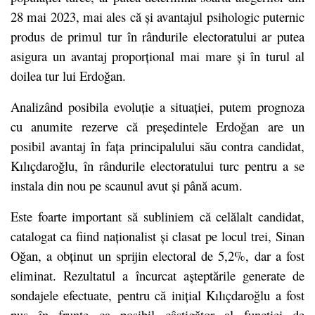
28 mai 2023, mai ales că și avantajul psihologic puternic
produs de primul tur în rândurile electoratului ar putea
asigura un avantaj proporțional mai mare și în turul al
doilea tur lui Erdoğan.
Analizând posibila evoluție a situației, putem prognoza
cu anumite rezerve că președintele Erdoğan are un
posibil avantaj în fața principalului său contra candidat,
Kılıçdaroğlu, în rândurile electoratului turc pentru a se
instala din nou pe scaunul avut și până acum.
Este foarte important să subliniem că celălalt candidat,
catalogat ca fiind naționalist și clasat pe locul trei, Sinan
Oğan, a obținut un sprijin electoral de 5,2%, dar a fost
eliminat. Rezultatul a încurcat așteptările generate de
sondajele efectuate, pentru că inițial Kılıçdaroğlu a fost
pus în frunte ca posibil câștigător al funcției de