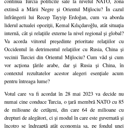
continua Turcia politicile sale la nivelul NATO, zona
extinsă a Mării Negre și Orientul Mijlociu? În cazul
înfrângerii lui Recep Tayyip Erdoğan, cum va aborda
liderul actualei opoziții, Kemal Kılıçdaroğlu, atât situația
internă, cât și relațiile externe la nivel regional și global?
Va acorda viitorul președinte prioritate relațiilor cu
Occidentul în detrimentul relațiilor cu Rusia, China și
vecinii Turciei din Orientul Mijlociu? Cum văd și cum
vor acționa țările arabe, dar și Rusia și China, în
contextul rezultatelor acestor alegeri esențiale acum
pentru întreaga lume?
Votul care va fi acordat în 28 mai 2023 va decide nu
numai cine conduce Turcia, o țară membră NATO cu 85
de milioane de cetățeni, din care 64 de milioane cu
drepturi de alegători, ci și modul în care este guvernată și
încotro se îndreaptă atât economia sa, pe fondul unei