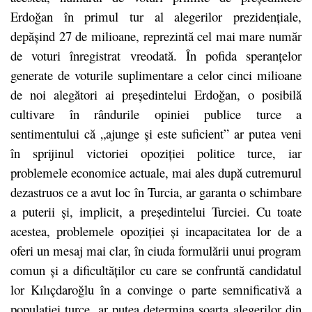
Erdoğan în primul tur al alegerilor prezidențiale,
depășind 27 de milioane, reprezintă cel mai mare număr
de voturi înregistrat vreodată. În pofida speranțelor
generate de voturile suplimentare a celor cinci milioane
de noi alegători ai președintelui Erdoğan, o posibilă
cultivare în rândurile opiniei publice turce a
sentimentului că „ajunge și este suficient” ar putea veni
în sprijinul victoriei opoziției politice turce, iar
problemele economice actuale, mai ales după cutremurul
dezastruos ce a avut loc în Turcia, ar garanta o schimbare
a puterii și, implicit, a președintelui Turciei. Cu toate
acestea, problemele opoziției și incapacitatea lor de a
oferi un mesaj mai clar, în ciuda formulării unui program
comun și a dificultăților cu care se confruntă candidatul
lor Kılıçdaroğlu în a convinge o parte semnificativă a
populației turce, ar putea determina soarta alegerilor din