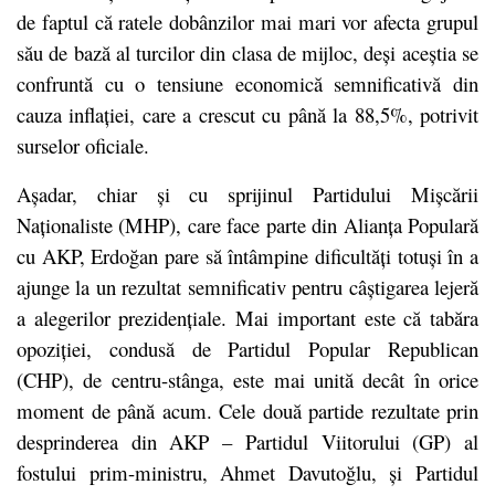
de faptul că ratele dobânzilor mai mari vor afecta grupul
său de bază al turcilor din clasa de mijloc, deși aceștia se
confruntă cu o tensiune economică semnificativă din
cauza inflației, care a crescut cu până la 88,5%, potrivit
surselor oficiale.
Așadar, chiar și cu sprijinul Partidului Mișcării
Naționaliste (MHP), care face parte din Alianța Populară
cu AKP, Erdoğan pare să întâmpine dificultăți totuși în a
ajunge la un rezultat semnificativ pentru câștigarea lejeră
a alegerilor prezidențiale. Mai important este că tabăra
opoziției, condusă de Partidul Popular Republican
(CHP), de centru-stânga, este mai unită decât în orice
moment de până acum. Cele două partide rezultate prin
desprinderea din AKP – Partidul Viitorului (GP) al
fostului prim-ministru, Ahmet Davutoğlu, și Partidul