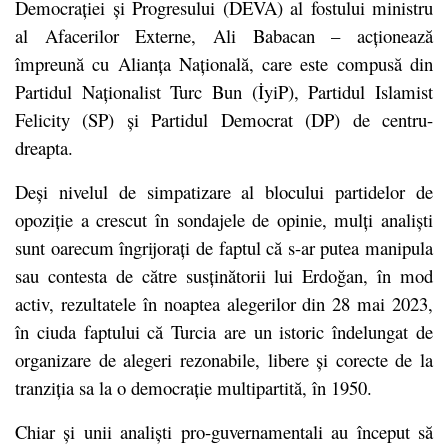
Democrației și Progresului (DEVA) al fostului ministru
al Afacerilor Externe, Ali Babacan – acționează
împreună cu Alianța Națională, care este compusă din
Partidul Naționalist Turc Bun (İyiP), Partidul Islamist
Felicity (SP) și Partidul Democrat (DP) de centru-
dreapta.
Deși nivelul de simpatizare al blocului partidelor de
opoziție a crescut în sondajele de opinie, mulți analiști
sunt oarecum îngrijorați de faptul că s-ar putea manipula
sau contesta de către susținătorii lui Erdoğan, în mod
activ, rezultatele în noaptea alegerilor din 28 mai 2023,
în ciuda faptului că Turcia are un istoric îndelungat de
organizare de alegeri rezonabile, libere și corecte de la
tranziția sa la o democrație multipartită, în 1950.
Chiar și unii analiști pro-guvernamentali au început să