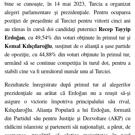
bine se cunoaște, în 14 mai 2023, Turcia a organizat
alegeri parlamentare și prezidențiale. Pentru ocuparea
poziției de președinte al Turciei pentru viitorii cinci ani
Recep Tayyip
au rămas în cursă doi candidați puternici
Erdoğan
, cu 49,54% din voturi obținute în primul tur și
Kemal Kılıçdaroğlu
, susținut de o alianță a șase partide
de opoziție, cu 44,88% din voturi obținute în primul tur,
urmând să se continue competiția în turul doi, pentru a
stabili cine va fi următorul număr unu al Turciei.
Rezultatele înregistrate după primul tur al alegerilor
prezidențiale au arătat că Erdoğan nu a reușit să-și
asigure o victorie împotriva principalului său rival,
Kılıçdaroğlu. Alianța Populară a lui Erdoğan, formată
din Partidul său pentru Justiție și Dezvoltare (AKP) cu
rădăcini islamiste și partenerii săi naționaliști, a părut, de
asemenea, pregătită să câștige majoritatea în noul