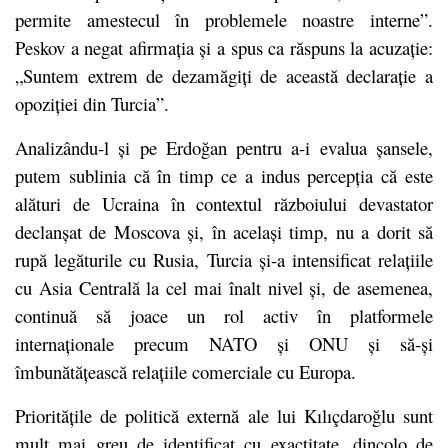
permite amestecul în problemele noastre interne”.
Peskov a negat afirmația și a spus ca răspuns la acuzație:
„Suntem extrem de dezamăgiți de această declarație a
opoziției din Turcia”.
Analizându-l și pe Erdoğan pentru a-i evalua șansele,
putem sublinia că în timp ce a indus percepția că este
alături de Ucraina în contextul războiului devastator
declanșat de Moscova și, în același timp, nu a dorit să
rupă legăturile cu Rusia, Turcia și-a intensificat relațiile
cu Asia Centrală la cel mai înalt nivel și, de asemenea,
continuă să joace un rol activ în platformele
internaționale precum NATO și ONU și să-și
îmbunătățească relațiile comerciale cu Europa.
Prioritățile de politică externă ale lui Kılıçdaroğlu sunt
mult mai greu de identificat cu exactitate, dincolo de